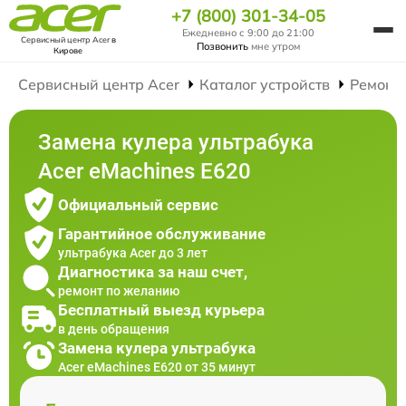
+7 (800) 301-34-05
Ежедневно с 9:00 до 21:00
Сервисный центр Acer
в
Позвонить
мне утром
Кирове
Сервисный центр Acer
Каталог устройств
Ремонт
Замена кулера ультрабука
Acer eMachines E620
Официальный сервис
Гарантийное обслуживание
ультрабука Acer до 3 лет
Диагностика за наш счет,
ремонт по желанию
Бесплатный выезд курьера
в день обращения
Замена кулера ультрабука
Acer eMachines E620 от 35 минут