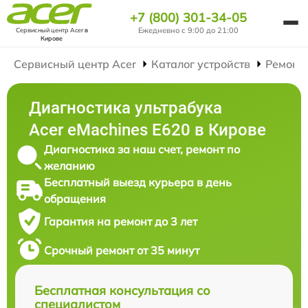
+7 (800) 301-34-05
Ежедневно с 9:00 до 21:00
Сервисный центр Acer
в
Кирове
Сервисный центр Acer
Каталог устройств
Ремонт
Диагностика ультрабука
Acer eMachines E620 в Кирове
Диагностика за наш счет, ремонт по
желанию
Бесплатный выезд курьера в день
обращения
Гарантия на ремонт до 3 лет
Срочный ремонт от 35 минут
Бесплатная консультация со
специалистом