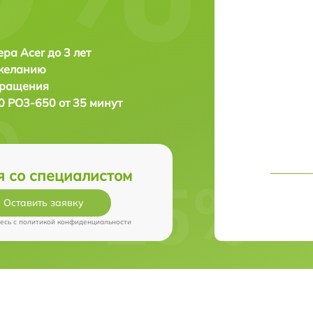
ра Acer до 3 лет
 желанию
бращения
0 PO3-650 от 35 минут
я со специалистом
Оставить заявку
есь c
политикой конфиденциальности