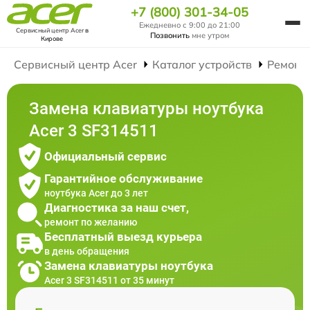
+7 (800) 301-34-05
Ежедневно с 9:00 до 21:00
Сервисный центр Acer
в
Позвонить
мне утром
Кирове
Сервисный центр Acer
Каталог устройств
Ремонт
Замена клавиатуры ноутбука
Acer 3 SF314511
Официальный сервис
Гарантийное обслуживание
ноутбука Acer до 3 лет
Диагностика за наш счет,
ремонт по желанию
Бесплатный выезд курьера
в день обращения
Замена клавиатуры ноутбука
Acer 3 SF314511 от 35 минут