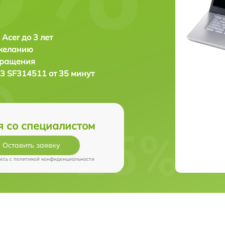
 Acer до 3 лет
 желанию
бращения
 3 SF314511 от 35 минут
я со специалистом
Оставить заявку
есь c
политикой конфиденциальности